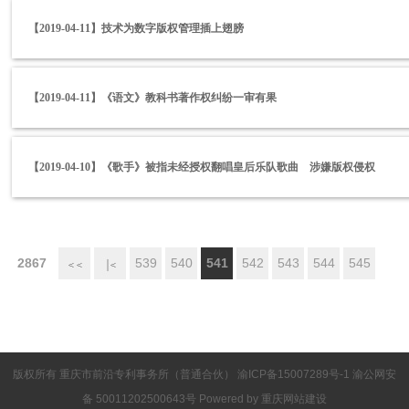
【2019-04-11】技术为数字版权管理插上翅膀
【2019-04-11】《语文》教科书著作权纠纷一审有果
【2019-04-10】《歌手》被指未经授权翻唱皇后乐队歌曲 涉嫌版权侵权
2867
539
540
541
542
543
544
545
首页
上一
版权所有 重庆市前沿专利事务所（普通合伙）
渝ICP备15007289号-1
渝公网安
页
备 50011202500643号 Powered by
重庆网站建设