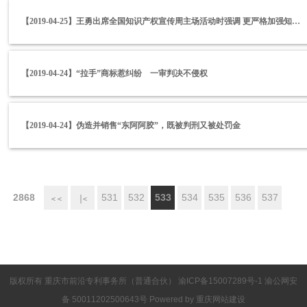
【2019-04-25】王勇出席全国知识产权宣传周主场活动时强调 更严格加强知识产权保护 营造一流创新和营商环境
【2019-04-24】“拉手”商标惹纠纷 一审判决不侵权
【2019-04-24】伪造并销售“东阿阿胶”，既被判刑又被处罚金
2868
531
532
533
534
535
536
537
首页
上一
版权所有 重庆市前沿专利事务所（普通合伙）
渝ICP备15007289号-1
渝公网安
页
备 50011202500643号 Powered by
重庆网站建设