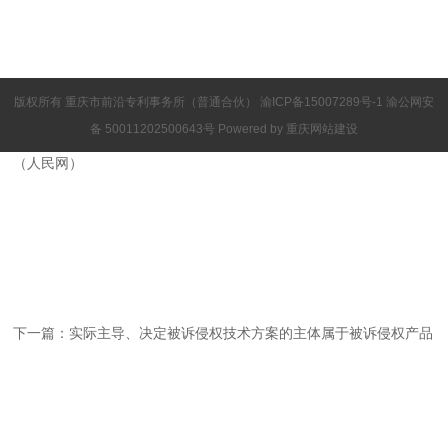
版权所有 重庆市前沿专利事务所（普通合伙）
渝ICP备15007289号-1
渝公网安
备 50011202500643号 Powered by
重庆网站建设
（人民网）
下一篇：
实际主导、决定被诉侵权技术方案的主体属于被诉侵权产品