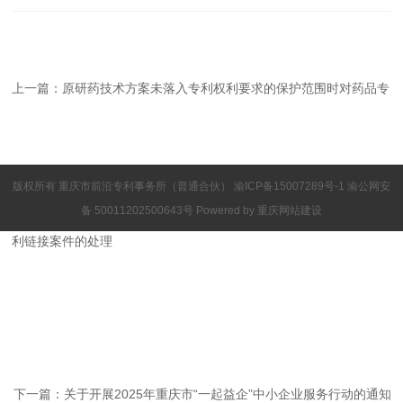
上一篇：
原研药技术方案未落入专利权利要求的保护范围时对药品专
版权所有 重庆市前沿专利事务所（普通合伙）
渝ICP备15007289号-1
渝公网安
备 50011202500643号 Powered by
重庆网站建设
利链接案件的处理
下一篇：
关于开展2025年重庆市“一起益企”中小企业服务行动的通知