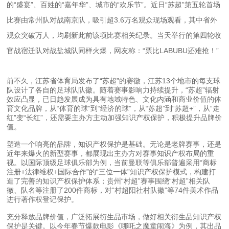
的“盛宴”、百姓的“嘉年华”、城市的“欢乐节”。近日“苏超”第五轮首场
比赛由常州队对战南京队，吸引超3.6万名观众现场观看，其中省外
观众突破万人，均刷新此前该项比赛相关纪录。当天举行的第四轮收
官战宿迁队对战盐城队同样火爆，网友称：“票比LABUBU还难抢！”
前不久，江苏省体育局发布了“苏超”的赛徽，江苏13个地市的每支球
队设计了各自的足球队队徽。随着赛事影响力持续提升，“苏超”辐射
效应凸显，已日趋发展成为具有地域特色、文化内涵和商业价值的体
育文化品牌，从“体育的球”到“经济的球”，从“苏超”到“苏超+”，从“走
红”变“长红”，还需要主办方主动加强知识产权保护，积极提升品牌价
值。
塑造一个响亮的品牌，知识产权保护是基础。无论是老牌赛事，还是
近年来爆火的新型赛事，都展现出主办方对赛事知识产权布局的重
视。以国际顶级足球俱乐部为例，当前曼联等俱乐部普遍采用“商标
注册+法律维权+国际合作”的“三位一体”知识产权保护模式，构建打
造了完善的知识产权保护体系；贵州“村超”赛事围绕“村超”相关队
徽、队名等注册了200件商标，对“村超阳社村队徽”等74件美术作品
进行著作权登记保护。
充分释放品牌价值，广泛拓展衍生品市场，做好相关衍生品知识产权
保护是关键。以今年春节爆款电影《哪吒之魔童闹海》为例，其出品