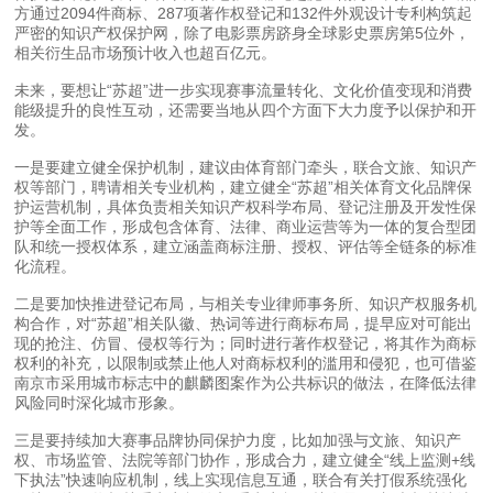
方通过2094件商标、287项著作权登记和132件外观设计专利构筑起
严密的知识产权保护网，除了电影票房跻身全球影史票房第5位外，
相关衍生品市场预计收入也超百亿元。
未来，要想让“苏超”进一步实现赛事流量转化、文化价值变现和消费
能级提升的良性互动，还需要当地从四个方面下大力度予以保护和开
发。
一是要建立健全保护机制，建议由体育部门牵头，联合文旅、知识产
权等部门，聘请相关专业机构，建立健全“苏超”相关体育文化品牌保
护运营机制，具体负责相关知识产权科学布局、登记注册及开发性保
护等全面工作，形成包含体育、法律、商业运营等为一体的复合型团
队和统一授权体系，建立涵盖商标注册、授权、评估等全链条的标准
化流程。
二是要加快推进登记布局，与相关专业律师事务所、知识产权服务机
构合作，对“苏超”相关队徽、热词等进行商标布局，提早应对可能出
现的抢注、仿冒、侵权等行为；同时进行著作权登记，将其作为商标
权利的补充，以限制或禁止他人对商标权利的滥用和侵犯，也可借鉴
南京市采用城市标志中的麒麟图案作为公共标识的做法，在降低法律
风险同时深化城市形象。
三是要持续加大赛事品牌协同保护力度，比如加强与文旅、知识产
权、市场监管、法院等部门协作，形成合力，建立健全“线上监测+线
下执法”快速响应机制，线上实现信息互通，联合有关打假系统强化